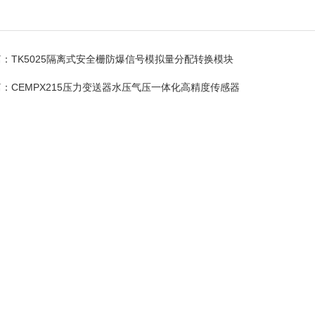
篇：
TK5025隔离式安全栅防爆信号模拟量分配转换模块
篇：
CEMPX215压力变送器水压气压一体化高精度传感器